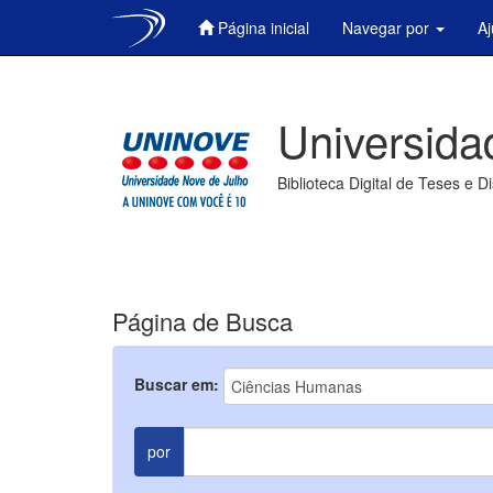
Página inicial
Navegar por
A
Skip
navigation
Universida
Biblioteca Digital de Teses e D
Página de Busca
Buscar em:
por