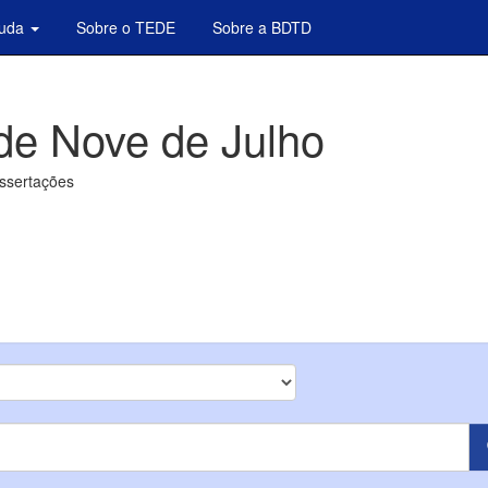
juda
Sobre o TEDE
Sobre a BDTD
de Nove de Julho
issertações