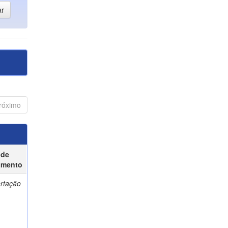
róximo
 de
umento
ertação