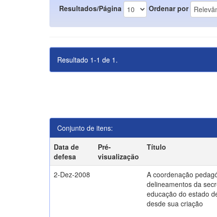
Resultados/Página
Ordenar por
Resultado 1-1 de 1.
Conjunto de itens:
Data de
Pré-
Título
defesa
visualização
2-Dez-2008
A coordenação pedagó
delineamentos da secr
educação do estado d
desde sua criação