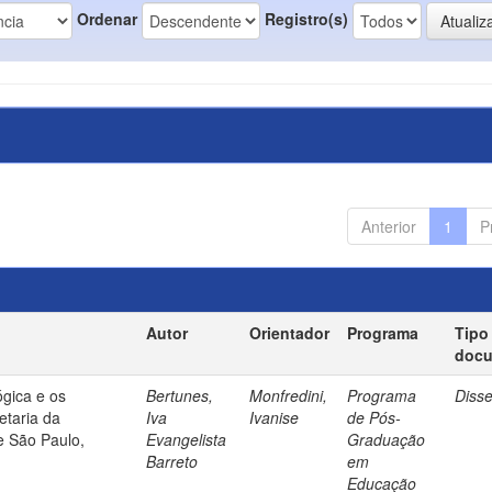
Ordenar
Registro(s)
Anterior
1
P
Autor
Orientador
Programa
Tipo
doc
gica e os
Bertunes,
Monfredini,
Programa
Diss
etaria da
Iva
Ivanise
de Pós-
e São Paulo,
Evangelista
Graduação
Barreto
em
Educação