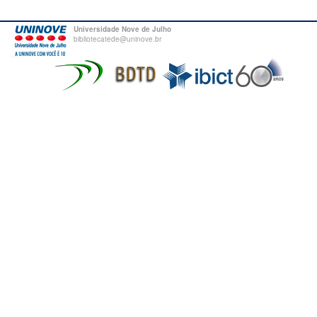
Universidade Nove de Julho
bibliotecatede@uninove.br