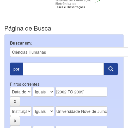
Página de Busca
Buscar em:
por
Filtros correntes: