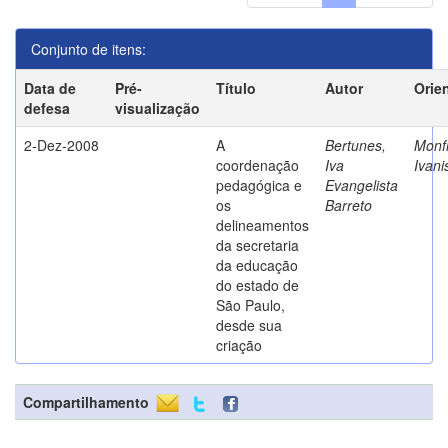
Conjunto de itens:
Data de
Pré-
Título
Autor
Orie
defesa
visualização
2-Dez-2008
A
Bertunes,
Monfr
coordenação
Iva
Ivani
pedagógica e
Evangelista
os
Barreto
delineamentos
da secretaria
da educação
do estado de
São Paulo,
desde sua
criação
Compartilhamento