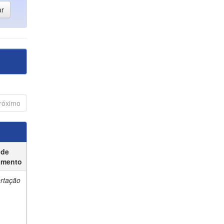
róximo
 de
umento
ertação