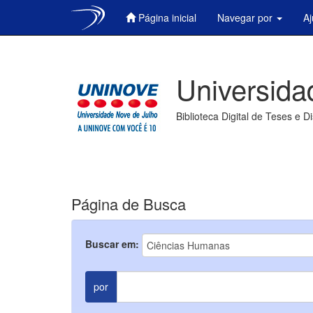
Página inicial
Navegar por
A
Skip
navigation
Universida
Biblioteca Digital de Teses e D
Página de Busca
Buscar em:
por