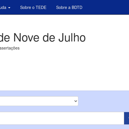
juda
Sobre o TEDE
Sobre a BDTD
de Nove de Julho
issertações