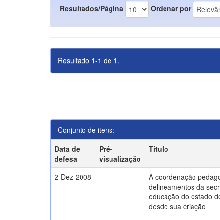
Resultados/Página
Ordenar por
Resultado 1-1 de 1.
Conjunto de itens:
Data de
Pré-
Título
defesa
visualização
2-Dez-2008
A coordenação pedagó
delineamentos da secr
educação do estado d
desde sua criação