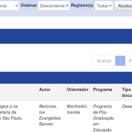
Ordenar
Registro(s)
Anterior
1
P
Autor
Orientador
Programa
Tipo
doc
gica e os
Bertunes,
Monfredini,
Programa
Diss
etaria da
Iva
Ivanise
de Pós-
e São Paulo,
Evangelista
Graduação
Barreto
em
Educação