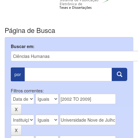
Página de Busca
Buscar em:
por
Filtros correntes: