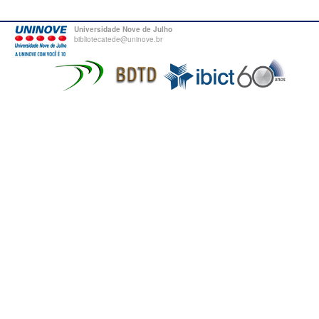
Universidade Nove de Julho
bibliotecatede@uninove.br