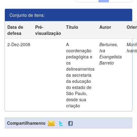
Conjunto de itens:
Data de
Pré-
Título
Autor
Orie
defesa
visualização
2-Dez-2008
A
Bertunes,
Monfr
coordenação
Iva
Ivani
pedagógica e
Evangelista
os
Barreto
delineamentos
da secretaria
da educação
do estado de
São Paulo,
desde sua
criação
Compartilhamento