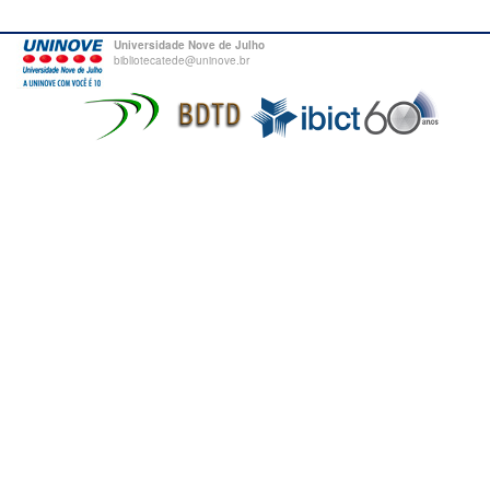
Universidade Nove de Julho
bibliotecatede@uninove.br