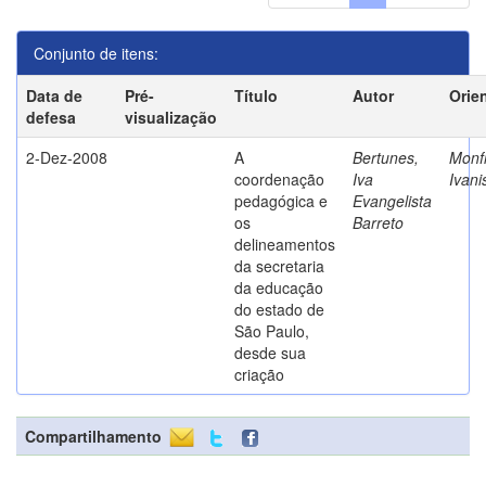
Conjunto de itens:
Data de
Pré-
Título
Autor
Orie
defesa
visualização
2-Dez-2008
A
Bertunes,
Monfr
coordenação
Iva
Ivani
pedagógica e
Evangelista
os
Barreto
delineamentos
da secretaria
da educação
do estado de
São Paulo,
desde sua
criação
Compartilhamento