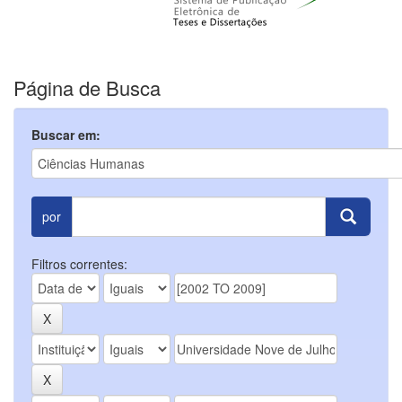
Página de Busca
Buscar em:
por
Filtros correntes: