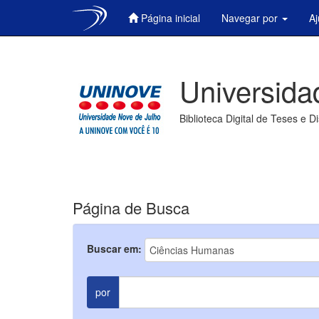
Página inicial
Navegar por
A
Skip
navigation
Universida
Biblioteca Digital de Teses e D
Página de Busca
Buscar em:
por