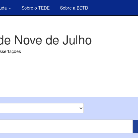
juda
Sobre o TEDE
Sobre a BDTD
de Nove de Julho
issertações