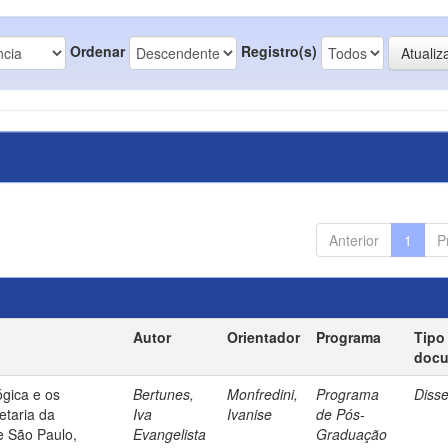
Ordenar
Registro(s)
Anterior
1
P
Autor
Orientador
Programa
Tipo
doc
gica e os
Bertunes,
Monfredini,
Programa
Diss
etaria da
Iva
Ivanise
de Pós-
e São Paulo,
Evangelista
Graduação