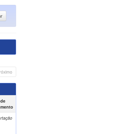
róximo
 de
umento
ertação