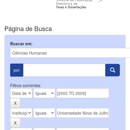
Página de Busca
Buscar em:
por
Filtros correntes: