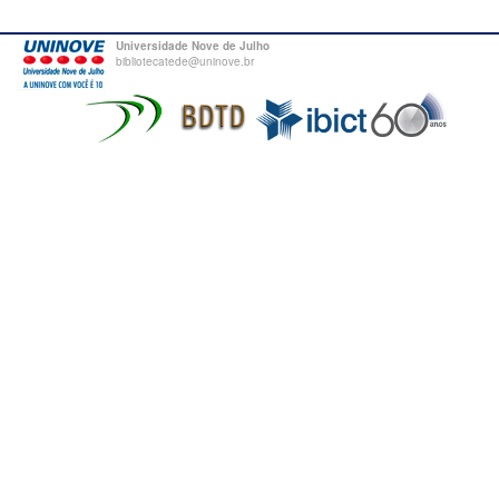
Universidade Nove de Julho
bibliotecatede@uninove.br