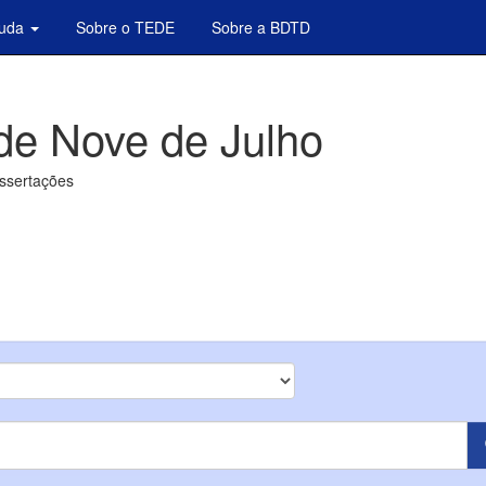
juda
Sobre o TEDE
Sobre a BDTD
de Nove de Julho
issertações