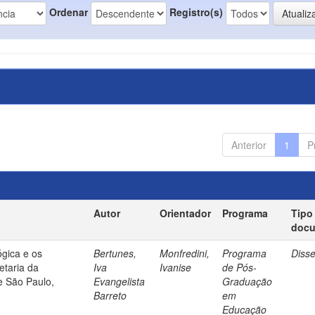
Ordenar
Registro(s)
Anterior
1
P
Autor
Orientador
Programa
Tipo
doc
gica e os
Bertunes,
Monfredini,
Programa
Diss
etaria da
Iva
Ivanise
de Pós-
e São Paulo,
Evangelista
Graduação
Barreto
em
Educação