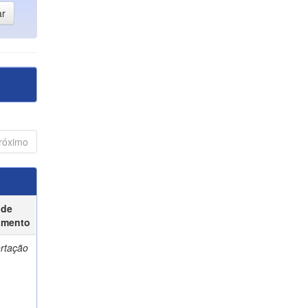
róximo
 de
umento
ertação