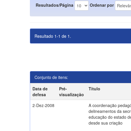
Resultados/Página
Ordenar por
Resultado 1-1 de 1.
Conjunto de itens:
Data de
Pré-
Título
defesa
visualização
2-Dez-2008
A coordenação pedagó
delineamentos da secr
educação do estado d
desde sua criação