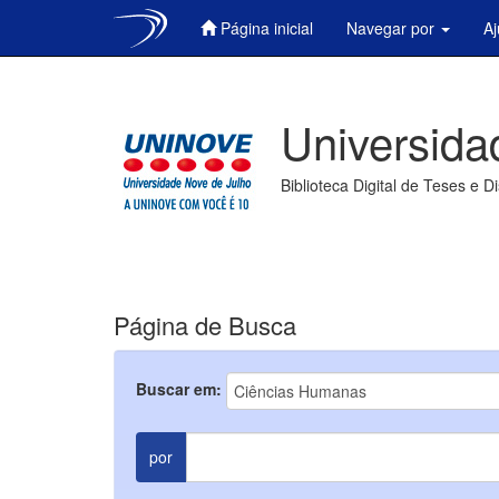
Página inicial
Navegar por
A
Skip
navigation
Universida
Biblioteca Digital de Teses e D
Página de Busca
Buscar em:
por