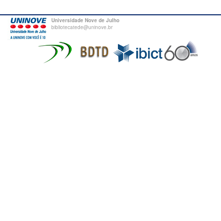
Universidade Nove de Julho
bibliotecatede@uninove.br