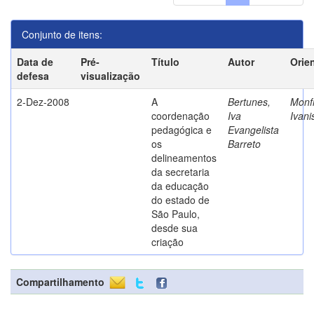
Conjunto de itens:
Data de
Pré-
Título
Autor
Orie
defesa
visualização
2-Dez-2008
A
Bertunes,
Monfr
coordenação
Iva
Ivani
pedagógica e
Evangelista
os
Barreto
delineamentos
da secretaria
da educação
do estado de
São Paulo,
desde sua
criação
Compartilhamento