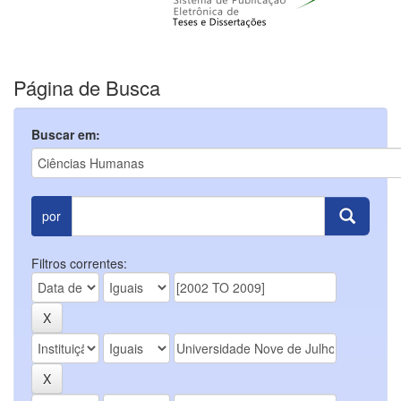
Página de Busca
Buscar em:
por
Filtros correntes: