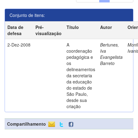
Conjunto de itens:
Data de
Pré-
Título
Autor
Orie
defesa
visualização
2-Dez-2008
A
Bertunes,
Monfr
coordenação
Iva
Ivani
pedagógica e
Evangelista
os
Barreto
delineamentos
da secretaria
da educação
do estado de
São Paulo,
desde sua
criação
Compartilhamento