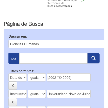
Página de Busca
Buscar em:
por
Filtros correntes: