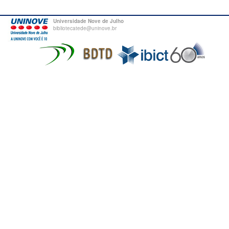
Universidade Nove de Julho
bibliotecatede@uninove.br