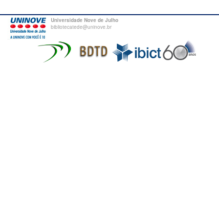
Universidade Nove de Julho
bibliotecatede@uninove.br