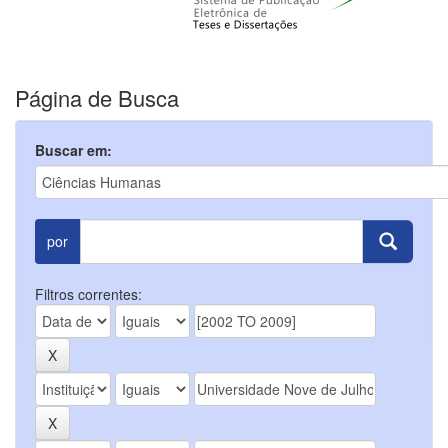
Página de Busca
Buscar em:
por
Filtros correntes: