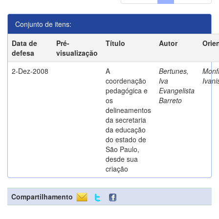
Conjunto de itens:
Data de
Pré-
Título
Autor
Orie
defesa
visualização
2-Dez-2008
A
Bertunes,
Monfr
coordenação
Iva
Ivani
pedagógica e
Evangelista
os
Barreto
delineamentos
da secretaria
da educação
do estado de
São Paulo,
desde sua
criação
Compartilhamento