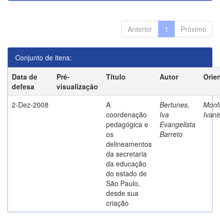
Anterior
1
Próximo
Conjunto de itens:
Data de
Pré-
Título
Autor
Orie
defesa
visualização
2-Dez-2008
A
Bertunes,
Monfr
coordenação
Iva
Ivani
pedagógica e
Evangelista
os
Barreto
delineamentos
da secretaria
da educação
do estado de
São Paulo,
desde sua
criação