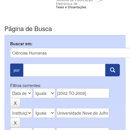
Página de Busca
Buscar em:
por
Filtros correntes: