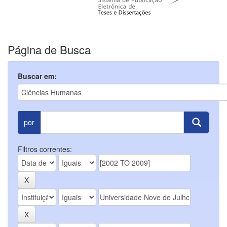
Página de Busca
Buscar em:
por
Filtros correntes: