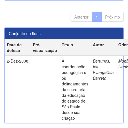
Anterior
1
Próximo
Conjunto de itens:
Data de
Pré-
Título
Autor
Orie
defesa
visualização
2-Dez-2008
A
Bertunes,
Monfr
coordenação
Iva
Ivani
pedagógica e
Evangelista
os
Barreto
delineamentos
da secretaria
da educação
do estado de
São Paulo,
desde sua
criação