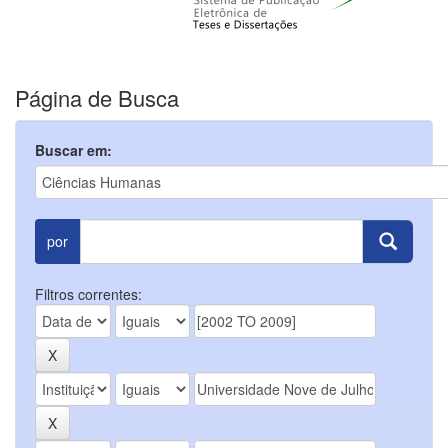
Página de Busca
Buscar em:
por
Filtros correntes: