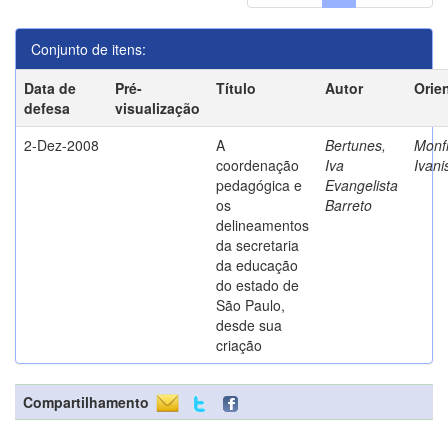
Conjunto de itens:
Data de
Pré-
Título
Autor
Orie
defesa
visualização
2-Dez-2008
A
Bertunes,
Monfr
coordenação
Iva
Ivani
pedagógica e
Evangelista
os
Barreto
delineamentos
da secretaria
da educação
do estado de
São Paulo,
desde sua
criação
Compartilhamento