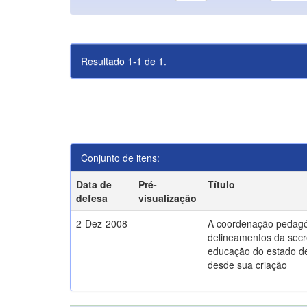
Resultado 1-1 de 1.
Conjunto de itens:
Data de
Pré-
Título
defesa
visualização
2-Dez-2008
A coordenação pedagó
delineamentos da secr
educação do estado d
desde sua criação