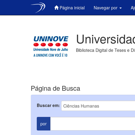
Página inicial
Navegar por
A
Skip
navigation
Universida
Biblioteca Digital de Teses e D
Página de Busca
Buscar em:
por