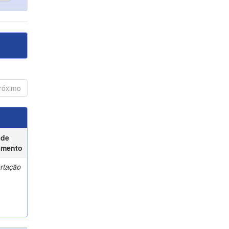
róximo
 de
umento
ertação