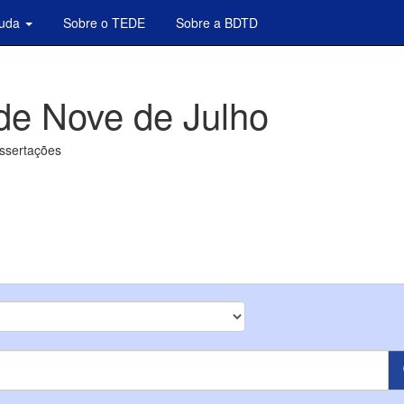
juda
Sobre o TEDE
Sobre a BDTD
de Nove de Julho
issertações