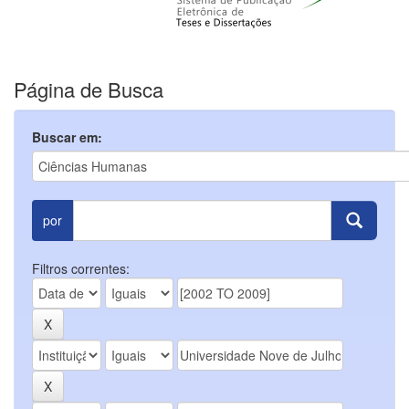
Página de Busca
Buscar em:
por
Filtros correntes: