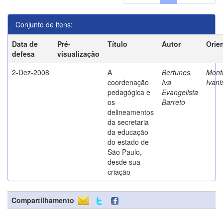
Conjunto de itens:
Data de
Pré-
Título
Autor
Orie
defesa
visualização
2-Dez-2008
A
Bertunes,
Monfr
coordenação
Iva
Ivani
pedagógica e
Evangelista
os
Barreto
delineamentos
da secretaria
da educação
do estado de
São Paulo,
desde sua
criação
Compartilhamento