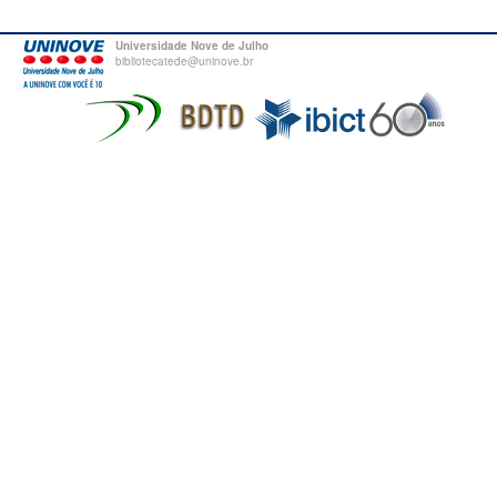
Universidade Nove de Julho
bibliotecatede@uninove.br