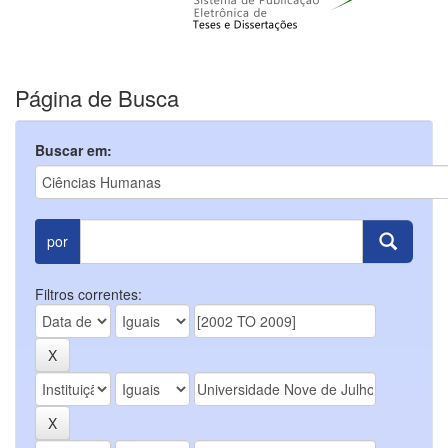
Página de Busca
Buscar em:
por
Filtros correntes: