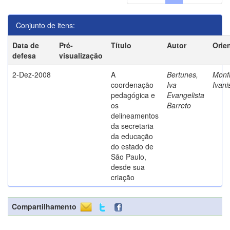
Conjunto de itens:
Data de
Pré-
Título
Autor
Orie
defesa
visualização
2-Dez-2008
A
Bertunes,
Monfr
coordenação
Iva
Ivani
pedagógica e
Evangelista
os
Barreto
delineamentos
da secretaria
da educação
do estado de
São Paulo,
desde sua
criação
Compartilhamento