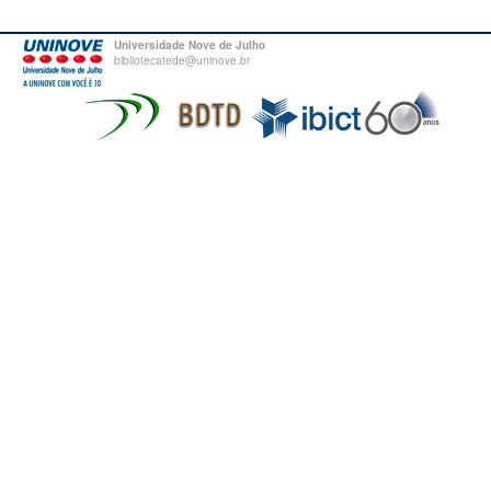
Universidade Nove de Julho
bibliotecatede@uninove.br