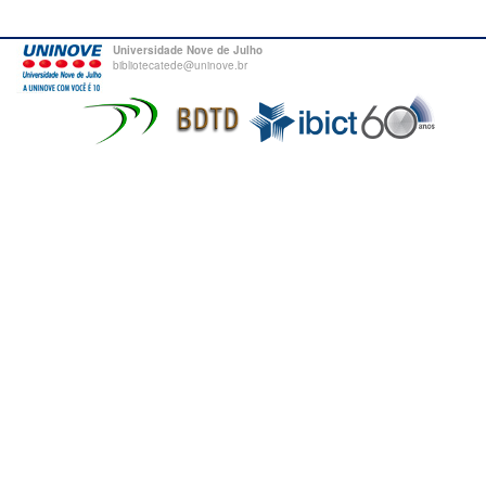
Universidade Nove de Julho
bibliotecatede@uninove.br