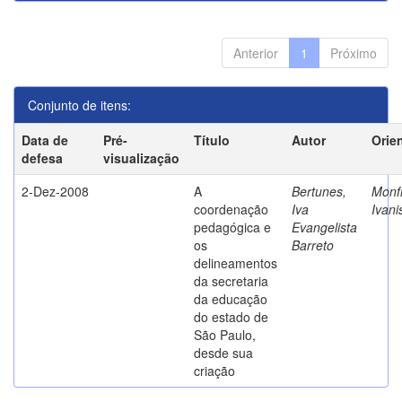
Anterior
1
Próximo
Conjunto de itens:
Data de
Pré-
Título
Autor
Orie
defesa
visualização
2-Dez-2008
A
Bertunes,
Monfr
coordenação
Iva
Ivani
pedagógica e
Evangelista
os
Barreto
delineamentos
da secretaria
da educação
do estado de
São Paulo,
desde sua
criação