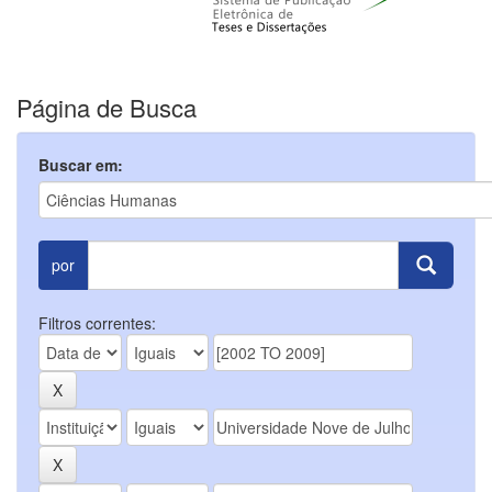
Página de Busca
Buscar em:
por
Filtros correntes: