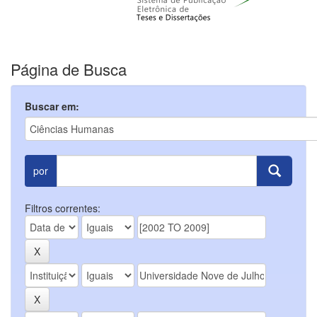
Página de Busca
Buscar em:
por
Filtros correntes: