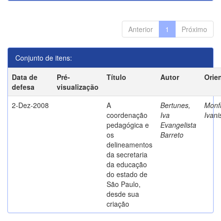
Anterior
1
Próximo
Conjunto de itens:
Data de
Pré-
Título
Autor
Orie
defesa
visualização
2-Dez-2008
A
Bertunes,
Monfr
coordenação
Iva
Ivani
pedagógica e
Evangelista
os
Barreto
delineamentos
da secretaria
da educação
do estado de
São Paulo,
desde sua
criação