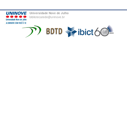
Universidade Nove de Julho
bibliotecatede@uninove.br