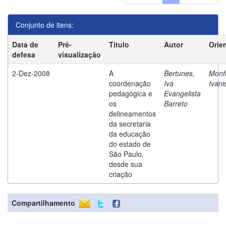
Conjunto de itens:
Data de
Pré-
Título
Autor
Orie
defesa
visualização
2-Dez-2008
A
Bertunes,
Monfr
coordenação
Iva
Ivani
pedagógica e
Evangelista
os
Barreto
delineamentos
da secretaria
da educação
do estado de
São Paulo,
desde sua
criação
Compartilhamento