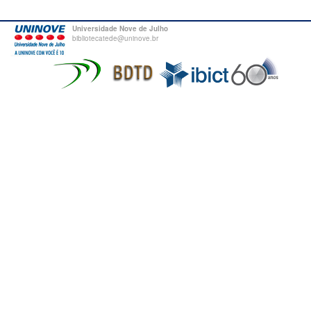
Universidade Nove de Julho
bibliotecatede@uninove.br