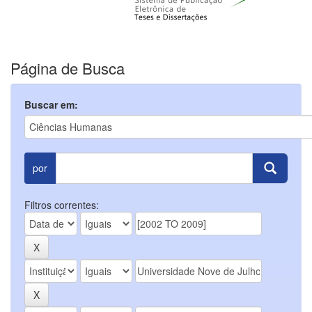
Página de Busca
Buscar em:
por
Filtros correntes: