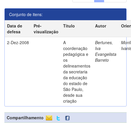
Conjunto de itens:
Data de
Pré-
Título
Autor
Orie
defesa
visualização
2-Dez-2008
A
Bertunes,
Monfr
coordenação
Iva
Ivani
pedagógica e
Evangelista
os
Barreto
delineamentos
da secretaria
da educação
do estado de
São Paulo,
desde sua
criação
Compartilhamento