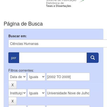
Página de Busca
Buscar em:
por
Filtros correntes: