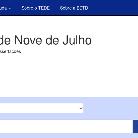
juda
Sobre o TEDE
Sobre a BDTD
de Nove de Julho
issertações