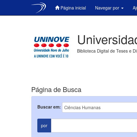
Página inicial
Navegar por
A
Skip
navigation
Universida
Biblioteca Digital de Teses e D
Página de Busca
Buscar em:
por