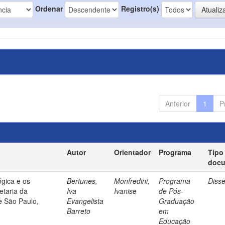
Ordenar
Registro(s)
Anterior
1
P
Autor
Orientador
Programa
Tipo
doc
gica e os
Bertunes,
Monfredini,
Programa
Diss
etaria da
Iva
Ivanise
de Pós-
e São Paulo,
Evangelista
Graduação
Barreto
em
Educação