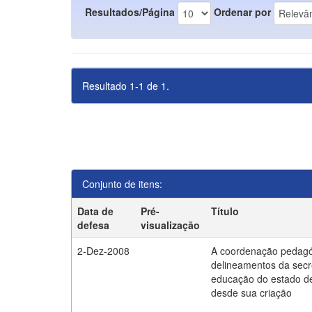
Resultados/Página
Ordenar por
Resultado 1-1 de 1.
Conjunto de itens:
Data de
Pré-
Título
defesa
visualização
2-Dez-2008
A coordenação pedagó
delineamentos da secr
educação do estado d
desde sua criação