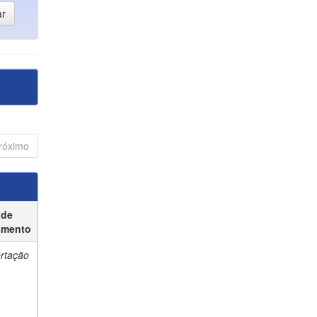
róximo
 de
umento
ertação