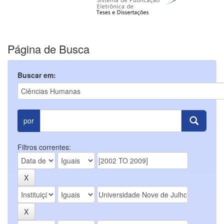
Página de Busca
Buscar em:
por
Filtros correntes: