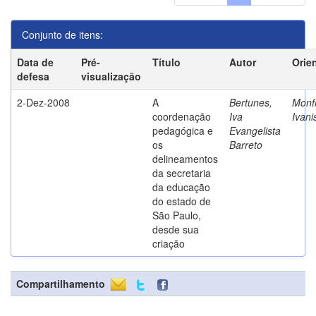
Conjunto de itens:
Data de
Pré-
Título
Autor
Orie
defesa
visualização
2-Dez-2008
A
Bertunes,
Monfr
coordenação
Iva
Ivani
pedagógica e
Evangelista
os
Barreto
delineamentos
da secretaria
da educação
do estado de
São Paulo,
desde sua
criação
Compartilhamento