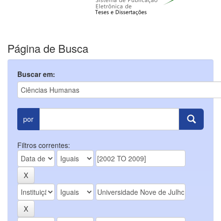
Página de Busca
Buscar em:
por
Filtros correntes: