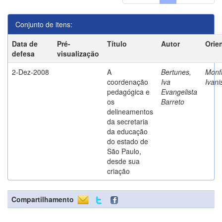
Conjunto de itens:
Data de
Pré-
Título
Autor
Orie
defesa
visualização
2-Dez-2008
A
Bertunes,
Monfr
coordenação
Iva
Ivani
pedagógica e
Evangelista
os
Barreto
delineamentos
da secretaria
da educação
do estado de
São Paulo,
desde sua
criação
Compartilhamento