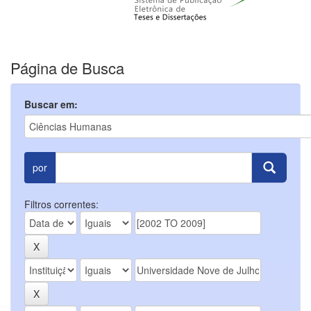
Página de Busca
Buscar em:
por
Filtros correntes: