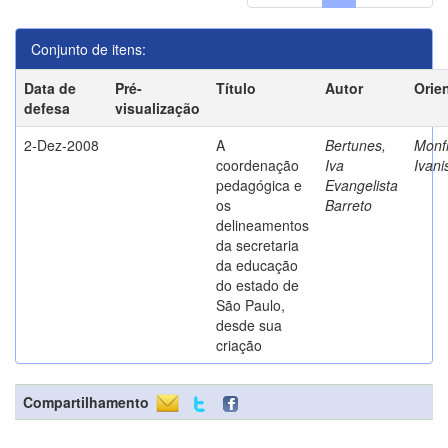
Conjunto de itens:
Data de
Pré-
Título
Autor
Orie
defesa
visualização
2-Dez-2008
A
Bertunes,
Monfr
coordenação
Iva
Ivani
pedagógica e
Evangelista
os
Barreto
delineamentos
da secretaria
da educação
do estado de
São Paulo,
desde sua
criação
Compartilhamento