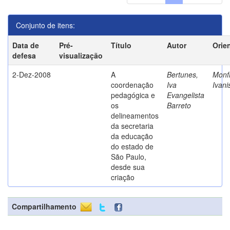
Conjunto de itens:
Data de
Pré-
Título
Autor
Orie
defesa
visualização
2-Dez-2008
A
Bertunes,
Monfr
coordenação
Iva
Ivani
pedagógica e
Evangelista
os
Barreto
delineamentos
da secretaria
da educação
do estado de
São Paulo,
desde sua
criação
Compartilhamento