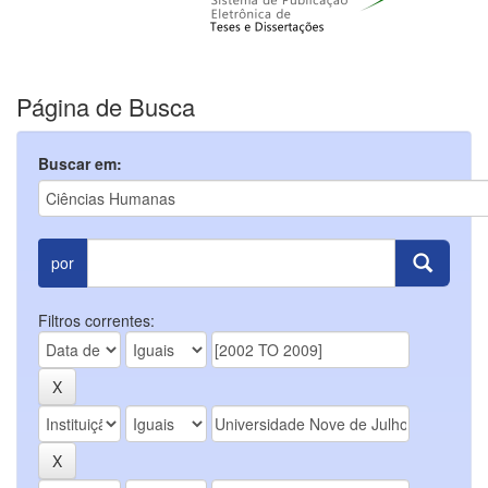
Página de Busca
Buscar em:
por
Filtros correntes: