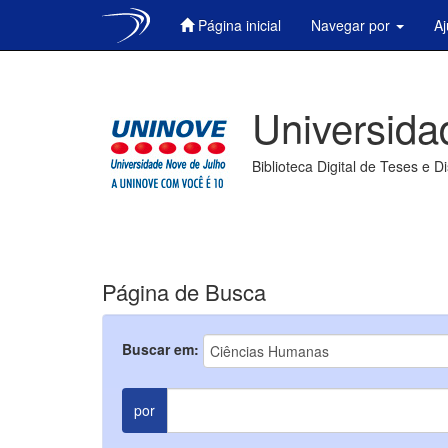
Página inicial
Navegar por
A
Skip
navigation
Universida
Biblioteca Digital de Teses e D
Página de Busca
Buscar em:
por