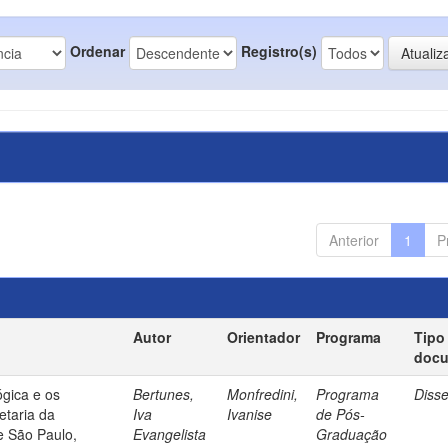
Ordenar
Registro(s)
Anterior
1
P
Autor
Orientador
Programa
Tipo
doc
gica e os
Bertunes,
Monfredini,
Programa
Diss
etaria da
Iva
Ivanise
de Pós-
e São Paulo,
Evangelista
Graduação