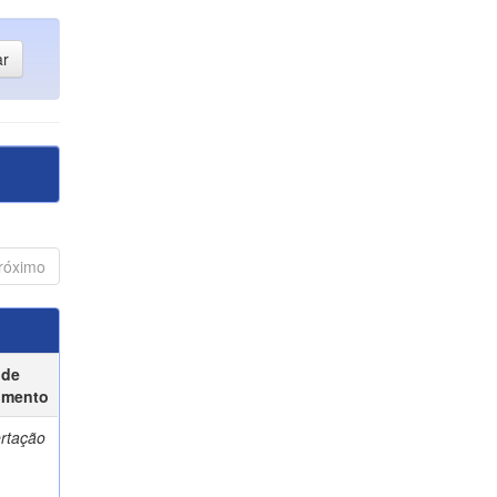
róximo
 de
umento
ertação