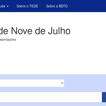
juda
Sobre o TEDE
Sobre a BDTD
de Nove de Julho
issertações