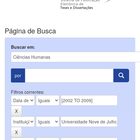
Página de Busca
Buscar em:
por
Filtros correntes: