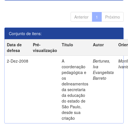
Anterior
1
Próximo
Conjunto de itens:
Data de
Pré-
Título
Autor
Orie
defesa
visualização
2-Dez-2008
A
Bertunes,
Monfr
coordenação
Iva
Ivani
pedagógica e
Evangelista
os
Barreto
delineamentos
da secretaria
da educação
do estado de
São Paulo,
desde sua
criação