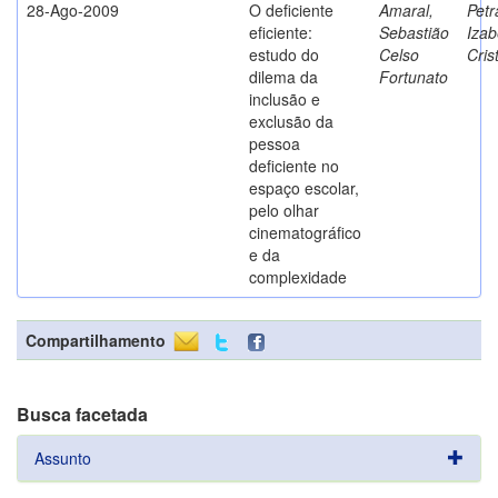
28-Ago-2009
O deficiente
Amaral,
Petr
eficiente:
Sebastião
Izab
estudo do
Celso
Cris
dilema da
Fortunato
inclusão e
exclusão da
pessoa
deficiente no
espaço escolar,
pelo olhar
cinematográfico
e da
complexidade
Compartilhamento
Busca facetada
Assunto