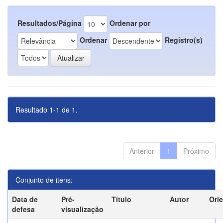
Resultados/Página
Ordenar por
Ordenar
Registro(s)
Resultado 1-1 de 1.
Anterior
1
Próximo
Conjunto de itens:
Data de
Pré-
Título
Autor
Ori
defesa
visualização