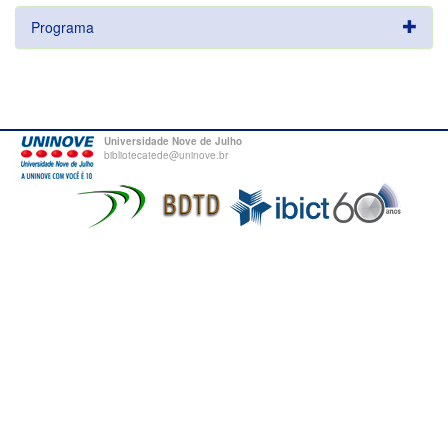
Programa
Universidade Nove de Julho
bibliotecatede@uninove.br