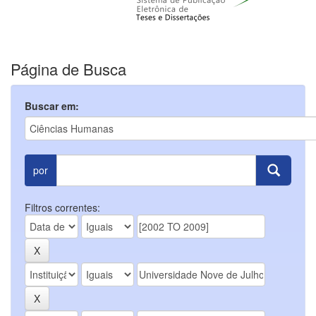
Página de Busca
Buscar em:
por
Filtros correntes: