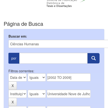
Página de Busca
Buscar em:
por
Filtros correntes: