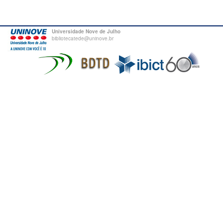
Universidade Nove de Julho
bibliotecatede@uninove.br