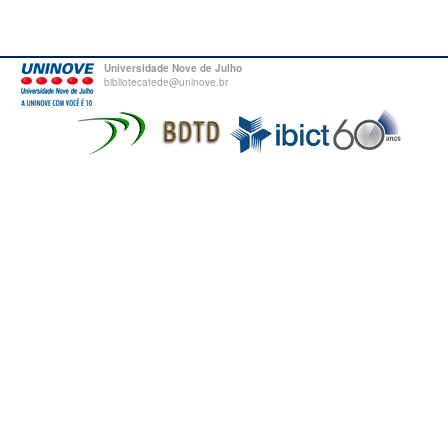
Universidade Nove de Julho
bibliotecatede@uninove.br