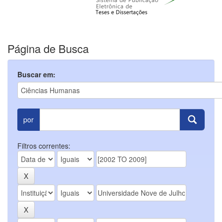
Página de Busca
Buscar em:
por
Filtros correntes: