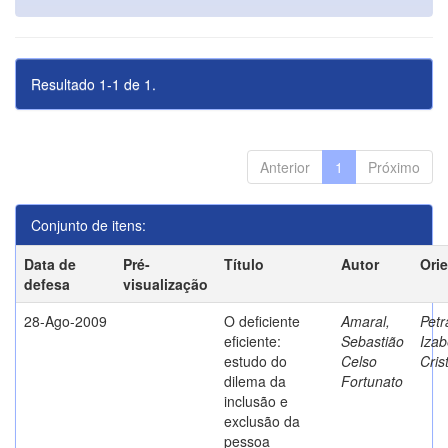
Resultado 1-1 de 1.
Anterior
1
Próximo
Conjunto de itens:
Data de
Pré-
Título
Autor
Ori
defesa
visualização
28-Ago-2009
O deficiente
Amaral,
Petr
eficiente:
Sebastião
Izab
estudo do
Celso
Cris
dilema da
Fortunato
inclusão e
exclusão da
pessoa