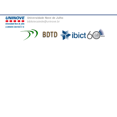
Universidade Nove de Julho
bibliotecatede@uninove.br