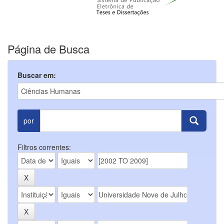
Página de Busca
Buscar em:
por
Filtros correntes: