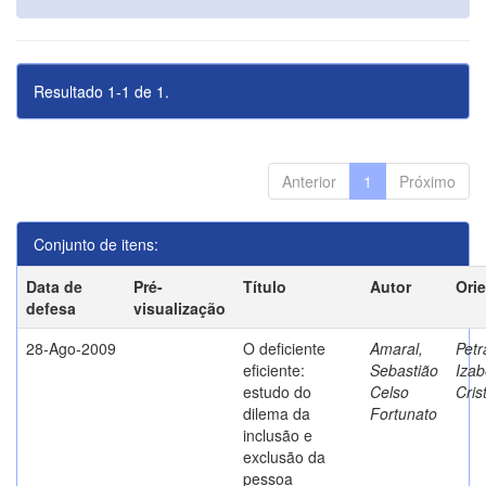
Resultado 1-1 de 1.
Anterior
1
Próximo
Conjunto de itens:
Data de
Pré-
Título
Autor
Ori
defesa
visualização
28-Ago-2009
O deficiente
Amaral,
Petr
eficiente:
Sebastião
Izab
estudo do
Celso
Cris
dilema da
Fortunato
inclusão e
exclusão da
pessoa