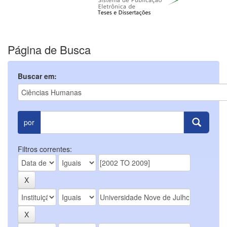
Página de Busca
Buscar em:
por
Filtros correntes: