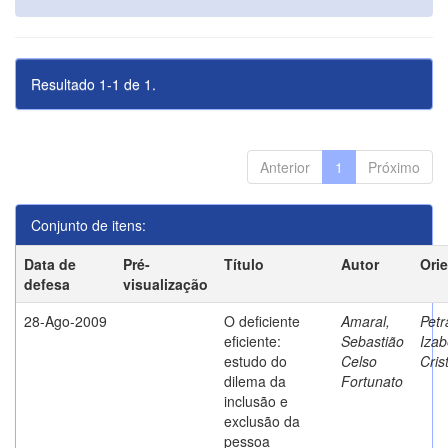
Resultado 1-1 de 1.
Anterior
1
Próximo
Conjunto de itens:
Data de
Pré-
Título
Autor
Ori
defesa
visualização
28-Ago-2009
O deficiente
Amaral,
Petr
eficiente:
Sebastião
Izab
estudo do
Celso
Cris
dilema da
Fortunato
inclusão e
exclusão da
pessoa