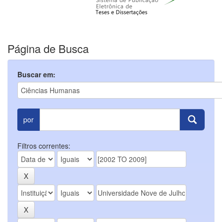
Página de Busca
Buscar em:
por
Filtros correntes: