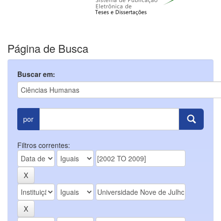
Página de Busca
Buscar em:
por
Filtros correntes: