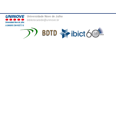
Universidade Nove de Julho
bibliotecatede@uninove.br