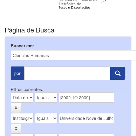
Página de Busca
Buscar em:
por
Filtros correntes: