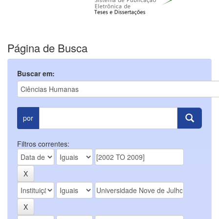
Página de Busca
Buscar em:
por
Filtros correntes: