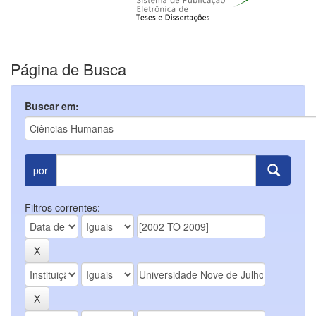
Página de Busca
Buscar em:
por
Filtros correntes: