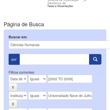
Página de Busca
Buscar em:
por
Filtros correntes: