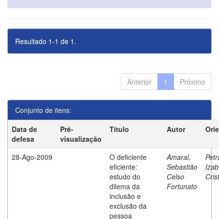
Resultado 1-1 de 1.
Anterior
1
Próximo
Conjunto de itens:
Data de
Pré-
Título
Autor
Ori
defesa
visualização
28-Ago-2009
O deficiente
Amaral,
Petr
eficiente:
Sebastião
Izab
estudo do
Celso
Cris
dilema da
Fortunato
inclusão e
exclusão da
pessoa