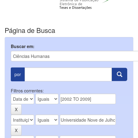
Página de Busca
Buscar em:
por
Filtros correntes: