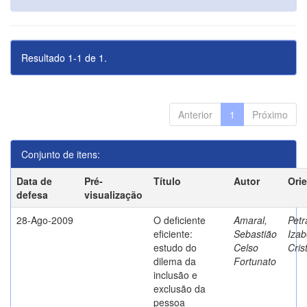
Resultado 1-1 de 1.
Anterior
1
Próximo
Conjunto de itens:
Data de
Pré-
Título
Autor
Ori
defesa
visualização
28-Ago-2009
O deficiente
Amaral,
Petr
eficiente:
Sebastião
Izab
estudo do
Celso
Cris
dilema da
Fortunato
inclusão e
exclusão da
pessoa