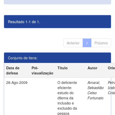
Resultado 1-1 de 1.
Anterior
1
Próximo
Conjunto de itens:
Data de
Pré-
Título
Autor
Ori
defesa
visualização
28-Ago-2009
O deficiente
Amaral,
Petr
eficiente:
Sebastião
Izab
estudo do
Celso
Cris
dilema da
Fortunato
inclusão e
exclusão da
pessoa