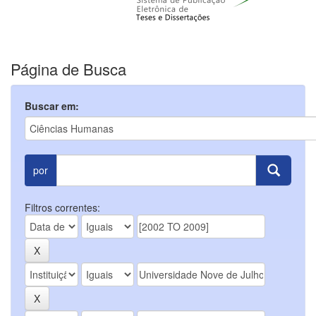
Página de Busca
Buscar em:
por
Filtros correntes: