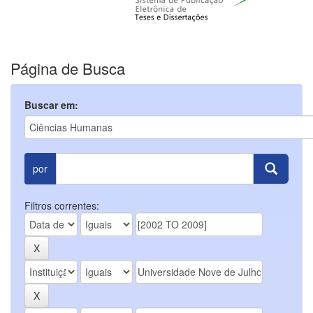
Página de Busca
Buscar em:
por
Filtros correntes: