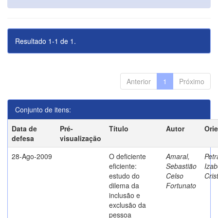
Resultado 1-1 de 1.
Anterior
1
Próximo
Conjunto de itens:
Data de
Pré-
Título
Autor
Ori
defesa
visualização
28-Ago-2009
O deficiente
Amaral,
Petr
eficiente:
Sebastião
Izab
estudo do
Celso
Cris
dilema da
Fortunato
inclusão e
exclusão da
pessoa