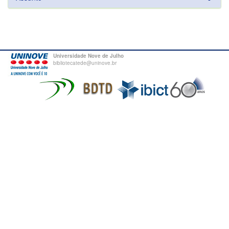
Universidade Nove de Julho
bibliotecatede@uninove.br