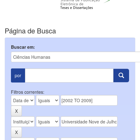
Página de Busca
Buscar em:
por
Filtros correntes: