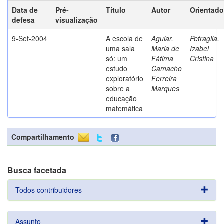
Data de
Pré-
Título
Autor
Orientado
defesa
visualização
9-Set-2004
A escola de
Aguiar,
Petraglia,
uma sala
Maria de
Izabel
só: um
Fátima
Cristina
estudo
Camacho
exploratório
Ferreira
sobre a
Marques
educação
matemática
Compartilhamento
Busca facetada
Todos contribuidores
Assunto