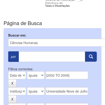
Página de Busca
Buscar em:
por
Filtros correntes: