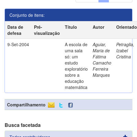
Conjunto de itens:
Data de
Pré-
Título
Autor
Orientado
defesa
visualização
9-Set-2004
A escola de
Aguiar,
Petraglia,
uma sala
Maria de
Izabel
só: um
Fátima
Cristina
estudo
Camacho
exploratório
Ferreira
sobre a
Marques
educação
matemática
Compartilhamento
Busca facetada