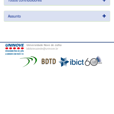
Todos contribuidores
Assunto
Universidade Nove de Julho
bibliotecatede@uninove.br