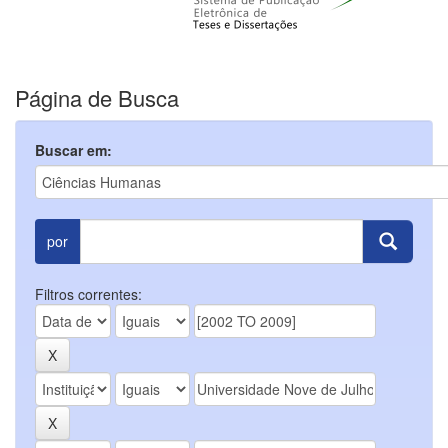
Página de Busca
Buscar em:
por
Filtros correntes: