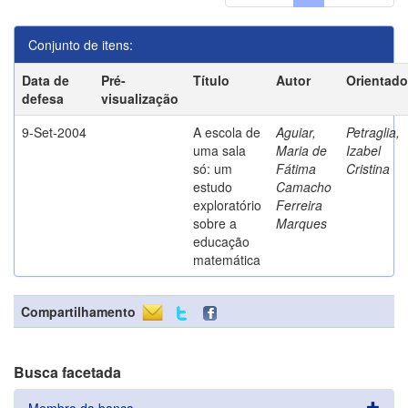
Conjunto de itens:
Data de
Pré-
Título
Autor
Orientado
defesa
visualização
9-Set-2004
A escola de
Aguiar,
Petraglia,
uma sala
Maria de
Izabel
só: um
Fátima
Cristina
estudo
Camacho
exploratório
Ferreira
sobre a
Marques
educação
matemática
Compartilhamento
Busca facetada