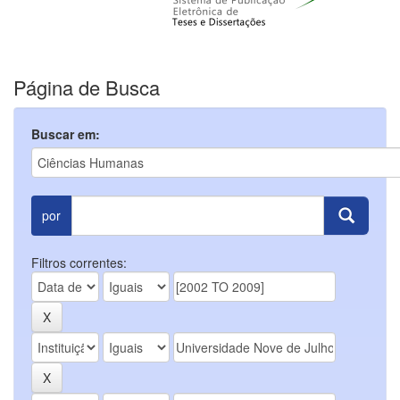
Página de Busca
Buscar em:
por
Filtros correntes: