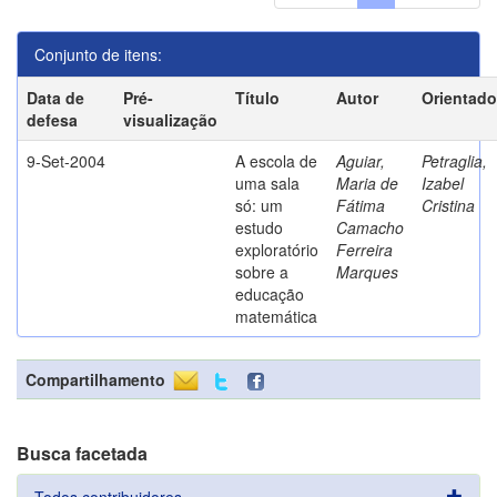
Conjunto de itens:
Data de
Pré-
Título
Autor
Orientado
defesa
visualização
9-Set-2004
A escola de
Aguiar,
Petraglia,
uma sala
Maria de
Izabel
só: um
Fátima
Cristina
estudo
Camacho
exploratório
Ferreira
sobre a
Marques
educação
matemática
Compartilhamento
Busca facetada