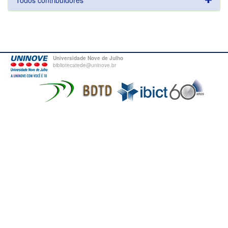
Todos contribuidores
Universidade Nove de Julho
bibliotecatede@uninove.br