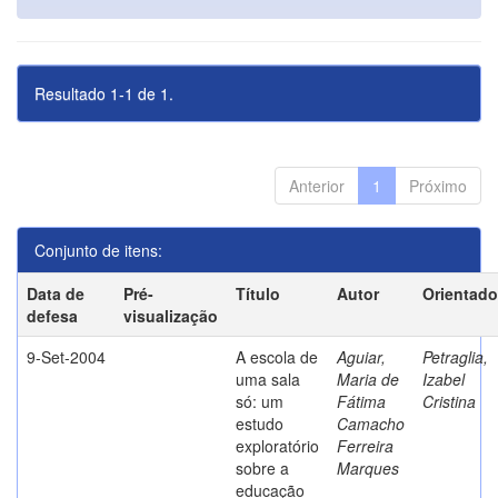
Resultado 1-1 de 1.
Anterior
1
Próximo
Conjunto de itens:
Data de
Pré-
Título
Autor
Orientado
defesa
visualização
9-Set-2004
A escola de
Aguiar,
Petraglia,
uma sala
Maria de
Izabel
só: um
Fátima
Cristina
estudo
Camacho
exploratório
Ferreira
sobre a
Marques
educação