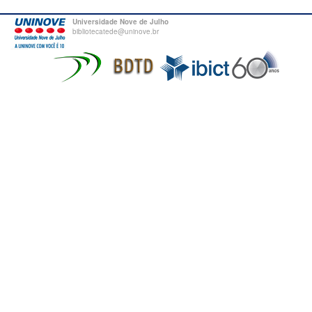
Universidade Nove de Julho
bibliotecatede@uninove.br