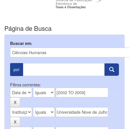
Página de Busca
Buscar em:
por
Filtros correntes: