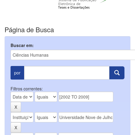
Página de Busca
Buscar em:
por
Filtros correntes: