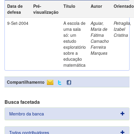
Data de
Pré-
Título
Autor
Orientado
defesa
visualização
9-Set-2004
A escola de
Aguiar,
Petraglia,
uma sala
Maria de
Izabel
só: um
Fátima
Cristina
estudo
Camacho
exploratório
Ferreira
sobre a
Marques
educação
matemática
Compartilhamento
Busca facetada
Membro da banca
Todos contribuidores