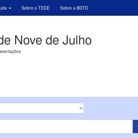
juda
Sobre o TEDE
Sobre a BDTD
de Nove de Julho
issertações