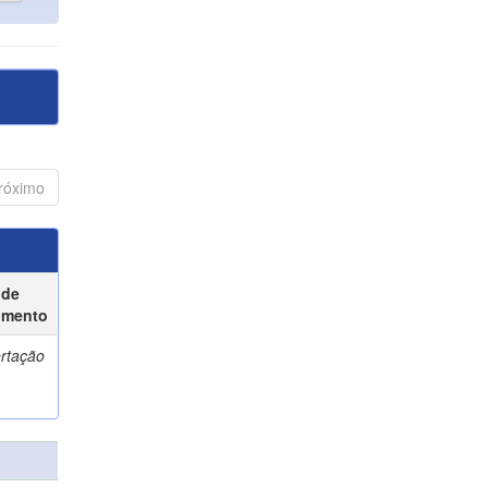
róximo
 de
umento
ertação