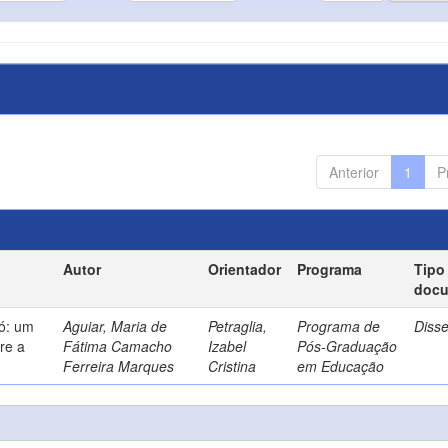
Anterior
1
P
Autor
Orientador
Programa
Tipo
doc
só: um
Aguiar, Maria de
Petraglia,
Programa de
Diss
re a
Fátima Camacho
Izabel
Pós-Graduação
Ferreira Marques
Cristina
em Educação