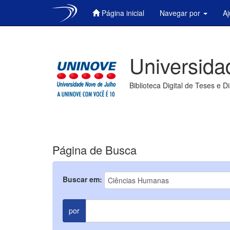
Página inicial
Navegar por
A
Skip
navigation
Universida
Biblioteca Digital de Teses e D
Página de Busca
Buscar em:
por