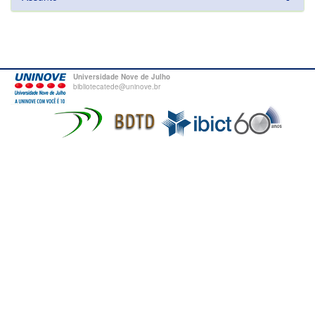
Universidade Nove de Julho
bibliotecatede@uninove.br