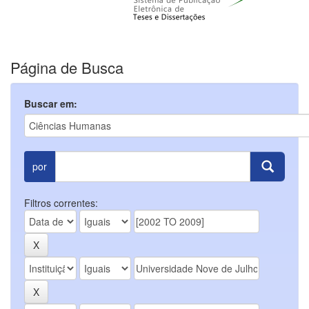
Página de Busca
Buscar em:
por
Filtros correntes: