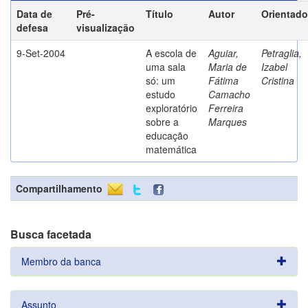
Data de
Pré-
Título
Autor
Orientado
defesa
visualização
9-Set-2004
A escola de
Aguiar,
Petraglia,
uma sala
Maria de
Izabel
só: um
Fátima
Cristina
estudo
Camacho
exploratório
Ferreira
sobre a
Marques
educação
matemática
Compartilhamento
Busca facetada
Membro da banca
Assunto